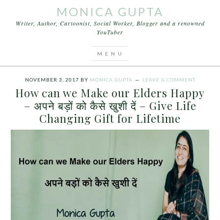
MONICA GUPTA
Writer, Author, Cartoonist, Social Worker, Blogger and a renowned
YouTuber
You are here:
Home
/
Archives for अपने बड़ों को कैसे
खुशी दें
NOVEMBER 3, 2017
BY
MONICA GUPTA
LEAVE A COMMENT
How can we Make our Elders Happy
– अपने बड़ों को कैसे खुशी दें – Give Life
Changing Gift for Lifetime