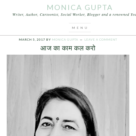
MONICA GUPTA
Writer, Author, Cartoonist, Social Worker, Blogger and a renowned Y
You are here:
Home
/
Archives for आने वाला कल
MARCH 5, 2017
BY
MONICA GUPTA
LEAVE A COMMENT
आज का काम कल करो