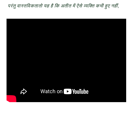
परंतु
वास्तविकतातो
यह
है
कि
अतीत
में
ऐसे
व्यक्ति
कभी
हुए
नहीं
,