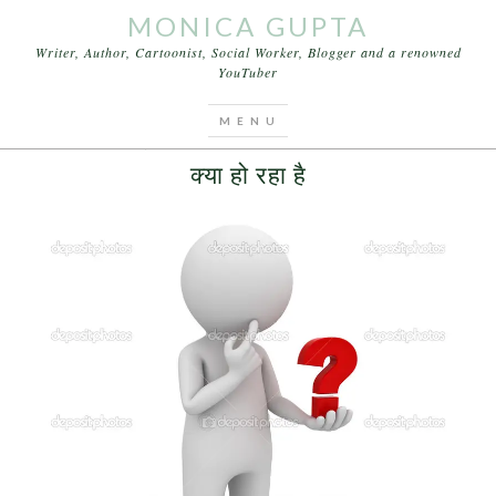
MONICA GUPTA
Writer, Author, Cartoonist, Social Worker, Blogger and a renowned
YouTuber
You are here:
Home
/
Archives for क्या होगा इस देश का
SEPTEMBER 19, 2016
BY
MONICA GUPTA
LEAVE A COMMENT
क्या हो रहा है