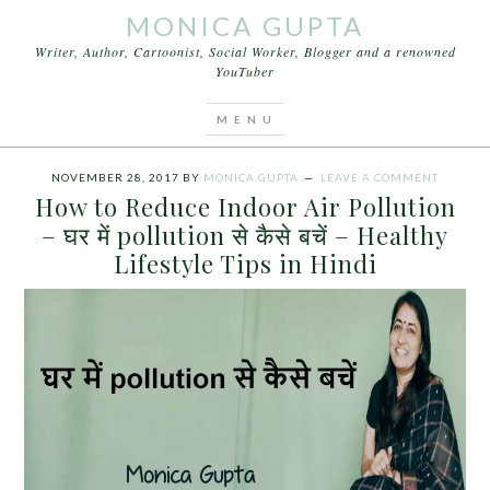
MONICA GUPTA
Writer, Author, Cartoonist, Social Worker, Blogger and a renowned
YouTuber
You are here:
Home
/
Archives for घर में pollution से
कैसे बचें
NOVEMBER 28, 2017
BY
MONICA GUPTA
LEAVE A COMMENT
How to Reduce Indoor Air Pollution
– घर में pollution से कैसे बचें – Healthy
Lifestyle Tips in Hindi