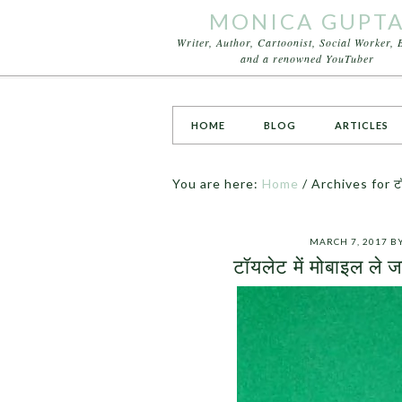
MONICA GUPT
Writer, Author, Cartoonist, Social Worker, 
and a renowned YouTuber
HOME
BLOG
ARTICLES
You are here:
Home
/
Archives for टॉयल
MARCH 7, 2017
B
टॉयलेट में मोबाइल ले 