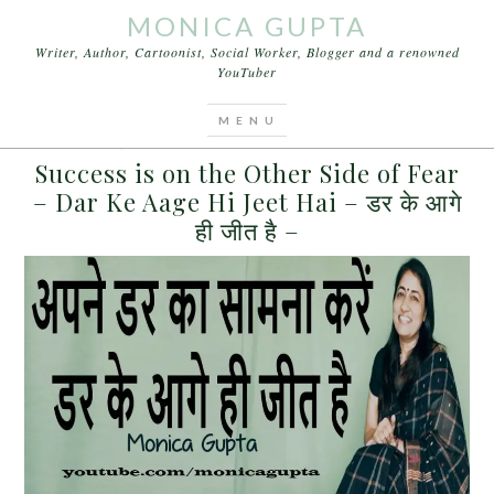
MONICA GUPTA
Writer, Author, Cartoonist, Social Worker, Blogger and a renowned
YouTuber
You are here:
Home
/
Archives for डर का सामना
MAY 30, 2017
BY
MONICA GUPTA
LEAVE A COMMENT
Success is on the Other Side of Fear
– Dar Ke Aage Hi Jeet Hai – डर के आगे
ही जीत है –