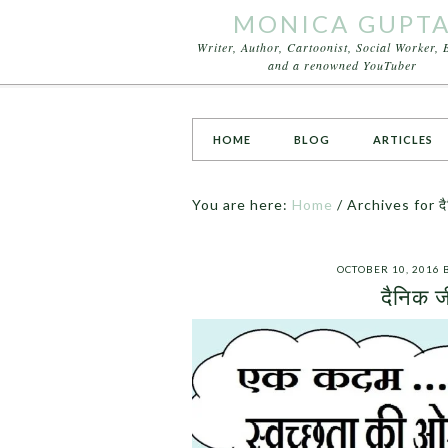
MONICA GUPT
Writer, Author, Cartoonist, Social Worker, 
and a renowned YouTuber
HOME
BLOG
ARTICLES
You are here:
Home
/
Archives for दैन
OCTOBER 10, 2016
दैनिक ज