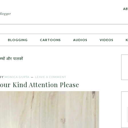
A
AB
Blogger
BLOGGING
CARTOONS
AUDIOS
VIDEOS
K
चों और पालकों
BY
MONICA GUPTA
LEAVE A COMMENT
our Kind Attention Please