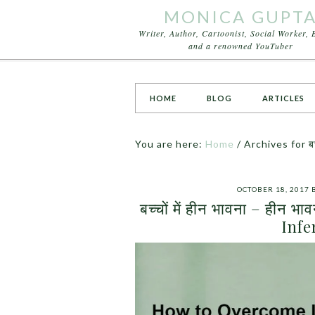
MONICA GUPT
Writer, Author, Cartoonist, Social Worker, 
and a renowned YouTuber
HOME
BLOG
ARTICLES
You are here:
Home
/
Archives for बच्च
OCTOBER 18, 2017
बच्चों में हीन भावना – हीन
Infe