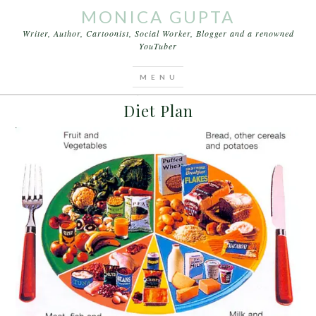
MONICA GUPTA
Writer, Author, Cartoonist, Social Worker, Blogger and a renowned
YouTuber
You are here:
Home
/
Archives for भार
SEPTEMBER 14, 2015
BY
MONICA GUPTA
Diet Plan