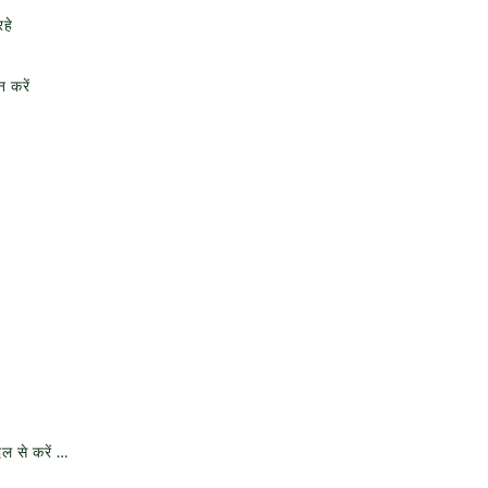
हे
 करें
िल से करें …