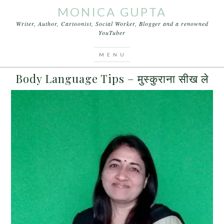
MONICA GUPTA
Writer, Author, Cartoonist, Social Worker, Blogger and a renowned
YouTuber
You are here:
Home
/
Archives for मुस्कुराना सीख ले
APRIL 12, 2017
BY
MONICA GUPTA
LEAVE A COMMENT
Body Language Tips – मुस्कुराना सीख ले