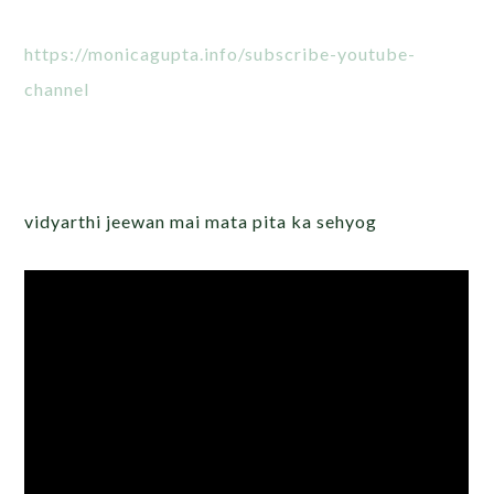
https://monicagupta.info/subscribe-youtube-
channel
vidyarthi jeewan mai mata pita ka sehyog