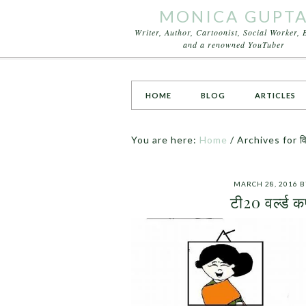
MONICA GUPT
Writer, Author, Cartoonist, Social Worker, 
and a renowned YouTuber
HOME
BLOG
ARTICLES
You are here:
Home
/
Archives for वि
MARCH 28, 2016
B
टी20 वर्ल्ड 