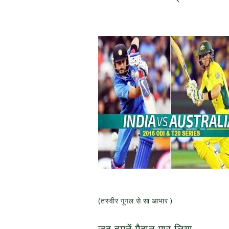
(तस्वीर गूगल से सा आभार )
जब हमनें मैदान मार लिया ….