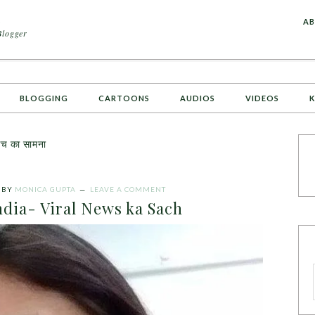
A
AB
Blogger
BLOGGING
CARTOONS
AUDIOS
VIDEOS
K
च का सामना
BY
MONICA GUPTA
LEAVE A COMMENT
ndia- Viral News ka Sach