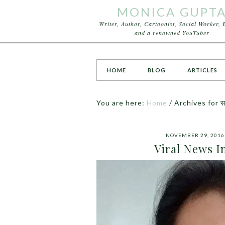
MONICA GUPT
Writer, Author, Cartoonist, Social Worker, 
and a renowned YouTuber
HOME
BLOG
ARTICLES
You are here:
Home
/
Archives for स
NOVEMBER 29, 2016
Viral News I