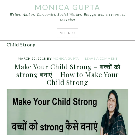
MONICA GUPTA
Writer, Author, Cartoonist, Social Worker, Blogger and a renowned
YouTuber
You are here:
Home
/
Archives for Make Your Child
Strong – बच्चों को strong बनाएं – How to Make Your
Child Strong
MARCH 20, 2018
BY
MONICA GUPTA
LEAVE A COMMENT
Make Your Child Strong – बच्चों को
strong बनाएं – How to Make Your
Child Strong