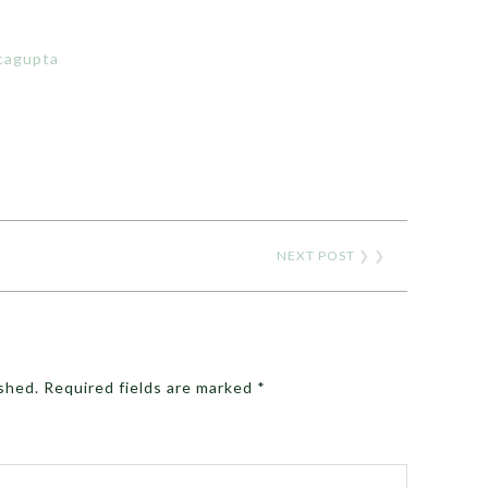
cagupta
NEXT POST
❯ ❯
ished.
Required fields are marked
*