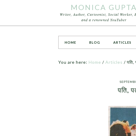
MONICA GUPT
Writer, Author, Cartoonist, Social Worker, 
and a renowned YouTuber
HOME
BLOG
ARTICLES
You are here:
Home
/
Articles
/
पति, प
SEPTEMBE
पति, पत