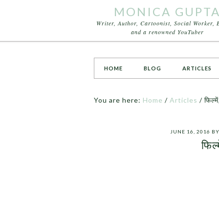
MONICA GUPT
Writer, Author, Cartoonist, Social Worker, 
and a renowned YouTuber
HOME
BLOG
ARTICLES
You are here:
Home
/
Articles
/
फिल्म
JUNE 16, 2016
B
फिल