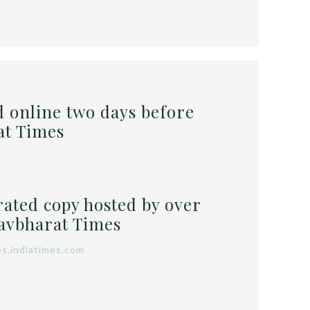
d online two days before
at Times
rated copy hosted by over
Navbharat Times
es.indiatimes.com