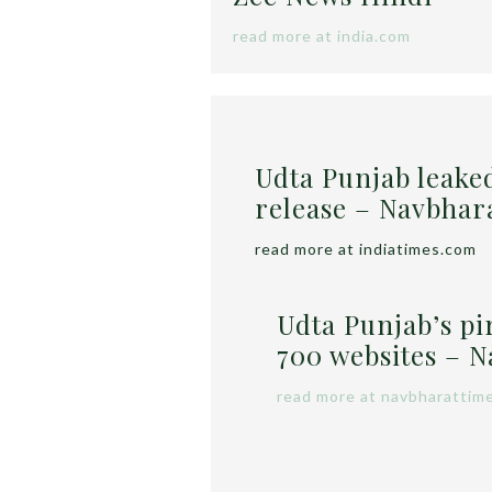
read more at india.com
Udta Punjab leake
release – Navbhar
read more at indiatimes.com
Udta Punjab’s pi
700 websites – 
read more at navbharattim