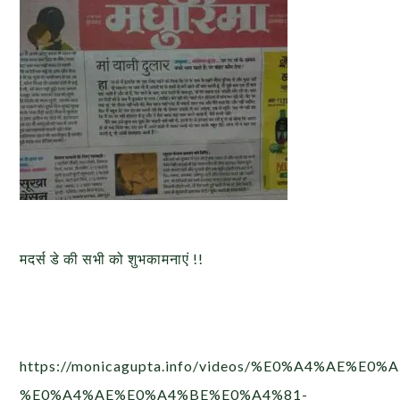
मदर्स डे की सभी को शुभकामनाएं !!
https://monicagupta.info/videos/%E0%A4%AE%
%E0%A4%AE%E0%A4%BE%E0%A4%81-