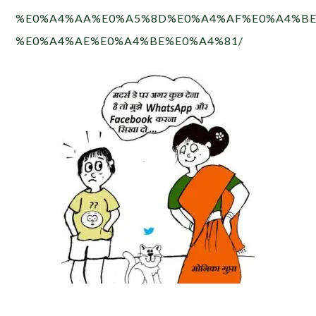
%E0%A4%AA%E0%A5%8D%E0%A4%AF%E0%A4%BE
%E0%A4%AE%E0%A4%BE%E0%A4%81/