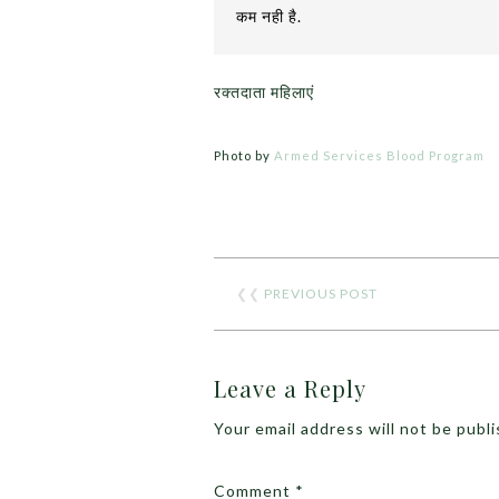
कम नही है.
रक्तदाता महिलाएं
Photo by
Armed Services Blood Program
❮❮
PREVIOUS POST
Leave a Reply
Your email address will not be publ
Comment
*