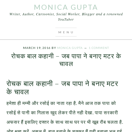
MONICA GUPTA
Writer, Author, Cartoonist, Social Worker, Blogger and a renowned
YouTuber
You are here:
Home
/
Kids n Teens
/
रोचक बाल कहानी –
जब पापा ने बनाए मटर के चावल
MARCH 19, 2016
BY
MONICA GUPTA
1 COMMENT
रोचक बाल कहानी – जब पापा ने बनाए मटर के
चावल
रोचक बाल कहानी – जब पापा ने बनाए मटर
के चावल
हमेशा
ही मम्मी और रसोई का नाता रहा है.
मैने आज तक पापा को
रसोई से पानी का
गिलास खुद लेकर पीते नही देखा. पापा सरकारी
अफसर हैं
इसलिए दफ्तर के साथ
साथ घर पर भी खूब रौब चलता है.
ओह क्षमा करें. असल में, बात बताने के चक्कर मैं यही बताना भूल गई