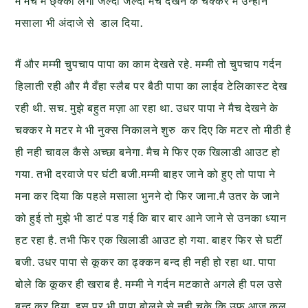
में मैच मे छ्क्का लगा जल्दी जल्दी
मैच देखने के चक्कर मे उन्होंने
मसाला भी अंदाजे से डाल दिया.
मैं और मम्मी
चुपचाप पापा का काम देखते रहे. मम्मी तो चुपचाप गर्दन
हिलाती रही और मै वँहा
स्लैब पर बैठी
पापा का लाईव टेलिकास्ट देख
रही थी. सच. मुझे बहुत मज़ा आ
रहा था. उधर पापा ने मैच देखने के
चक्कर मे मटर मे भी नुक्स निकालने शुरु
कर दिए कि मटर तो मीठी है
ही नही चावल कैसे अच्छा बनेगा. मैच मे फिर एक
खिलाडी आउट हो
गया. तभी दरवाजे पर घंटी बजी.मम्मी बाहर जाने को हुए तो पापा
ने
मना कर दिया कि पहले मसाला भुनने दो फिर जाना.मै उतर के जाने
को हुई तो
मुझे भी डाटं पड गई कि बार बार आने जाने से उनका ध्यान
हट रहा है. तभी फिर
एक खिलाडी आउट हो गया. बाहर फिर से घटीं
बजी. उधर पापा से कूकर का ढ्क्कन
बन्द ही नही हो रहा था. पापा
बोले कि कूकर ही खराब है. मम्मी ने गर्दन
मटकाते अगले ही पल उसे
बन्द कर दिया. इस पर भी पापा बोलने से नही चूके कि
उफ
आज कल