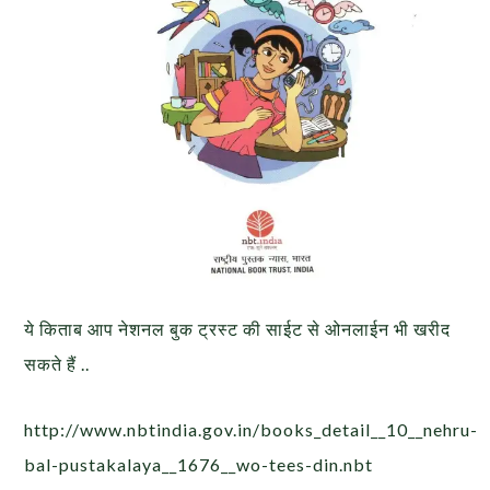
ये किताब आप नेशनल बुक ट्रस्ट की साईट से ओनलाईन भी खरीद
सकते हैं ..
http://www.nbtindia.gov.in/books_detail__10__nehru-
bal-pustakalaya__1676__wo-tees-din.nbt