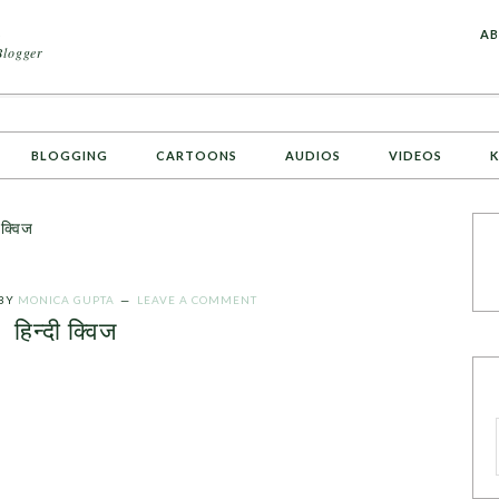
A
AB
Blogger
BLOGGING
CARTOONS
AUDIOS
VIDEOS
K
 क्विज
BY
MONICA GUPTA
LEAVE A COMMENT
हिन्दी क्विज