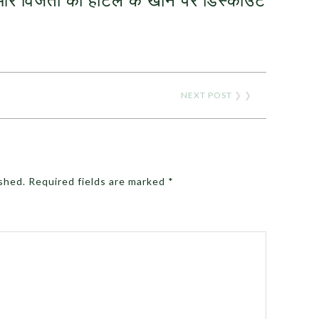
NEXT POST
❯ ❯
ished.
Required fields are marked
*