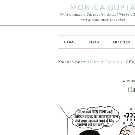
MONICA GUPT
Writer, Author, Cartoonist, Social Worker, 
and a renowned YouTuber
HOME
BLOG
ARTICLES
You are here:
Home
/
Cartoons
/
Ca
AUGUST
Ca