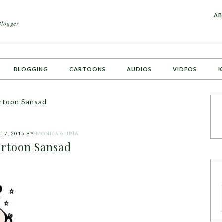
A
AB
Blogger
BLOGGING
CARTOONS
AUDIOS
VIDEOS
K
rtoon Sansad
 7, 2015
BY
MONICA GUPTA
rtoon Sansad