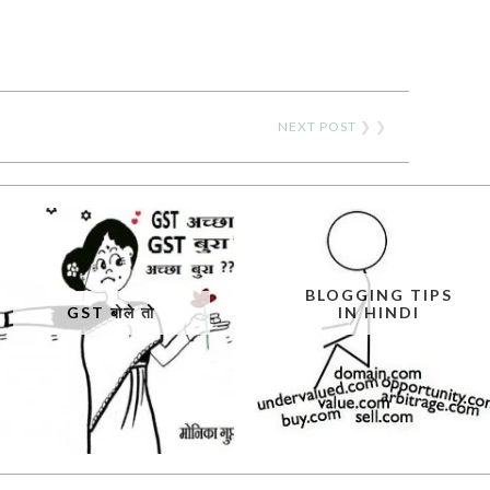
NEXT POST
❯ ❯
BLOGGING TIPS
GST बोले तो
IN HINDI