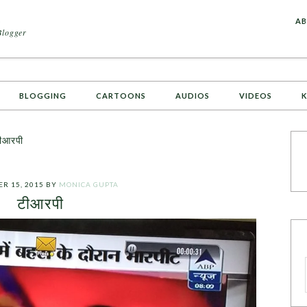
A
AB
Blogger
BLOGGING
CARTOONS
AUDIOS
VIDEOS
K
ीआरपी
R 15, 2015
BY
MONICA GUPTA
टीआरपी