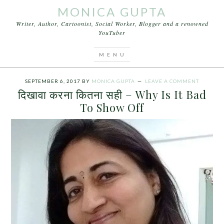
MONICA GUPTA
Writer, Author, Cartoonist, Social Worker, Blogger and a renowned
YouTuber
You are here:
Home
/
Archives for दिखावा करना कितना
सही
SEPTEMBER 6, 2017
BY
MONICA GUPTA
LEAVE A COMMENT
दिखावा करना कितना सही – Why Is It Bad
To Show Off