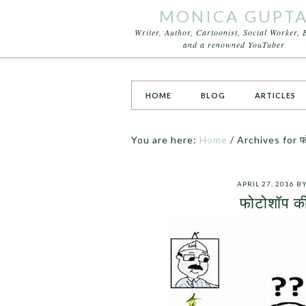
MONICA GUPT
Writer, Author, Cartoonist, Social Worker, 
and a renowned YouTuber
HOME
BLOG
ARTICLES
You are here:
Home
/
Archives for फो
APRIL 27, 2016
B
फोटोशॉप की