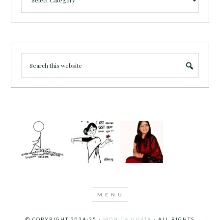
© COPYRIGHT 2024-25 ·
MONICA GUPTA
· ALL RIGHTS