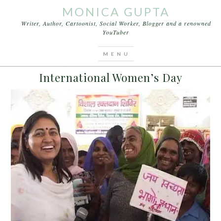
MONICA GUPTA
Writer, Author, Cartoonist, Social Worker, Blogger and a renowned
YouTuber
You are here:
Home
/
Archives for भारतीय महिला दिवस
FEBRUARY 19, 2016
BY
MONICA GUPTA
LEAVE A COMMENT
International Women’s Day