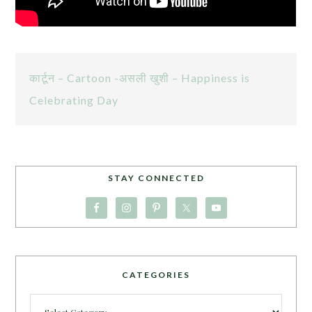
कार्टून – Cartoon -असली खुशी – Happiness is
Celebrating Day
STAY CONNECTED
CATEGORIES
Categories