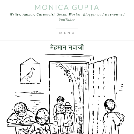
MONICA GUPTA
Writer, Author, Cartoonist, Social Worker, Blogger and a renowned
YouTuber
You are here:
Home
/
Archives for मेहमान नवाजी
JUNE 17, 2015
BY
MONICA GUPTA
मेहमान नवाजी