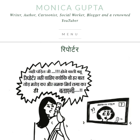
MONICA GUPTA
Writer, Author, Cartoonist, Social Worker, Blogger and a renowned
YouTuber
You are here:
Home
/
Archives for रिपोर्टर
NOVEMBER 29, 2015
BY
MONICA GUPTA
LEAVE A COMMENT
रिपोर्टर