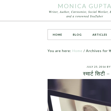
MONICA GUPT
Writer, Author, Cartoonist, Social Worker, 
and a renowned YouTuber
HOME
BLOG
ARTICLES
You are here:
Home
/
Archives for 
JULY 25, 2016
B
स्मार्ट सिटी 