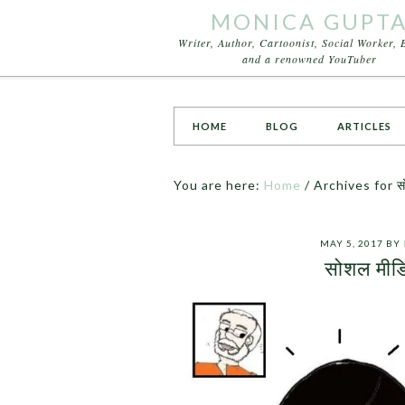
MONICA GUPT
Writer, Author, Cartoonist, Social Worker, 
and a renowned YouTuber
HOME
BLOG
ARTICLES
You are here:
Home
/
Archives for सो
MAY 5, 2017
BY
सोशल मीडि