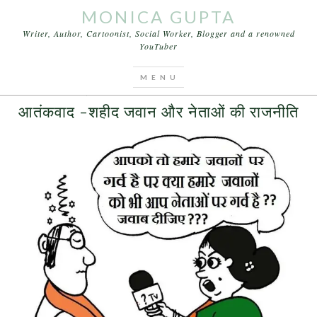
MONICA GUPTA
Writer, Author, Cartoonist, Social Worker, Blogger and a renowned
YouTuber
You are here:
Home
/
Archives for Air Force Base
JANUARY 6, 2016
BY
MONICA GUPTA
LEAVE A COMMENT
आतंकवाद -शहीद जवान और नेताओं की राजनीति