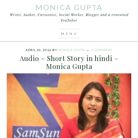
MONICA GUPTA
Writer, Author, Cartoonist, Social Worker, Blogger and a renowned
YouTuber
You are here:
Home
/
Archives for Audio – Short
Story in hindi – Monica Gupta
APRIL 30, 2016
BY
MONICA GUPTA
1 COMMENT
Audio – Short Story in hindi –
Monica Gupta