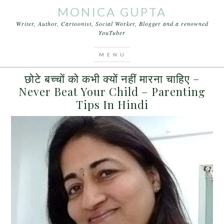
MONICA GUPTA
Writer, Author, Cartoonist, Social Worker, Blogger and a renowned
YouTuber
You are here:
Home
/
Archives for beat your kids
SEPTEMBER 5, 2017
BY
MONICA GUPTA
LEAVE A COMMENT
छोटे बच्चों को कभी क्यों नहीं मारना चाहिए –
Never Beat Your Child – Parenting
Tips In Hindi