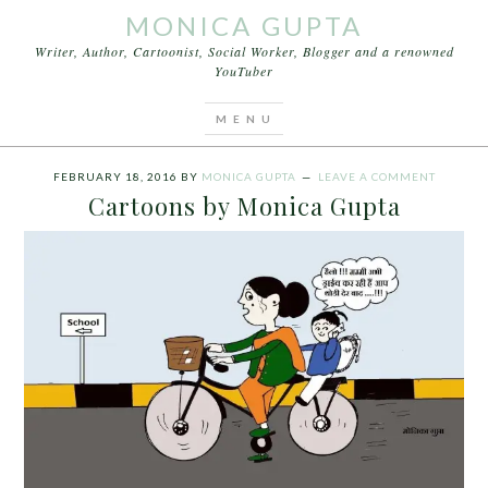
MONICA GUPTA
Writer, Author, Cartoonist, Social Worker, Blogger and a renowned
YouTuber
You are here:
Home
/
Archives for Cartoons by
Monica Gupta
FEBRUARY 18, 2016
BY
MONICA GUPTA
LEAVE A COMMENT
Cartoons by Monica Gupta