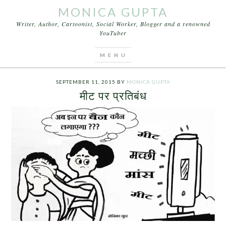
MONICA GUPTA
Writer, Author, Cartoonist, Social Worker, Blogger and a renowned
YouTuber
You are here:
Home
/
Archives for civic bodies in
Mumbai
SEPTEMBER 11, 2015
BY
MONICA GUPTA
मीट पर प्रतिबंध