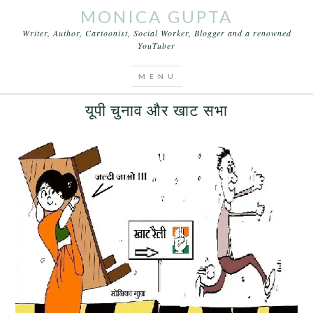
MONICA GUPTA
Writer, Author, Cartoonist, Social Worker, Blogger and a renowned
YouTuber
You are here:
Home
/
Archives for Election 2017
SEPTEMBER 6, 2016
BY
MONICA GUPTA
LEAVE A COMMENT
यूपी चुनाव और खाट सभा