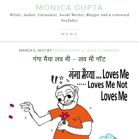
MONICA GUPTA
Writer, Author, Cartoonist, Social Worker, Blogger and a renowned
YouTuber
You are here:
Home
/
Archives for Funny Indian
Political Cartoons
MARCH 6, 2017
BY
MONICA GUPTA
LEAVE A COMMENT
गंगा मैया लव मी – लव मी नॉट