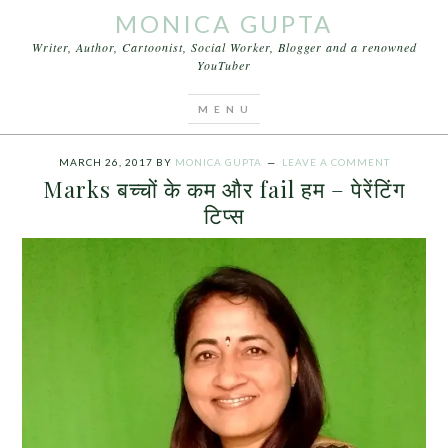
MONICA GUPTA
Writer, Author, Cartoonist, Social Worker, Blogger and a renowned
YouTuber
You are here:
Home
/
Archives for guiding the
parent
MARCH 26, 2017
BY
MONICA GUPTA
LEAVE A COMMENT
Marks बच्चों के कम और fail हम – पेरेंटिंग
टिप्स