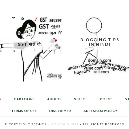
BLOGGING TIPS
GST बोले तो
IN HINDI
S
CARTOONS
AUDIOS
VIDEOS
POEMS
S
TERMS OF USE
DISCLAIMER
ANTI SPAM POLICY
© COPYRIGHT 2024-25 ·
MONICA GUPTA
· ALL RIGHTS RESERVED