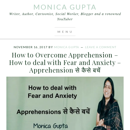
MONICA GUPTA
Writer, Author, Cartoonist, Social Worker, Blogger and a renowned
YouTuber
You are here:
Home
/
Archives for How to deal with
Fear and Anxiety
NOVEMBER 16, 2017
BY
MONICA GUPTA
LEAVE A COMMENT
How to Overcome Apprehension –
How to deal with Fear and Anxiety –
Apprehension से कैसे बचें