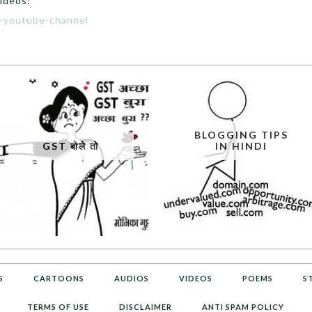
ideos:
e-youtube-channel
BLOGGING TIPS
GST बोले तो
IN HINDI
S
CARTOONS
AUDIOS
VIDEOS
POEMS
S
TERMS OF USE
DISCLAIMER
ANTI SPAM POLICY