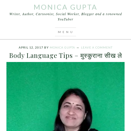
MONICA GUPTA
Writer, Author, Cartoonist, Social Worker, Blogger and a renowned
YouTuber
You are here:
Home
/
Archives for how to make
smile
APRIL 12, 2017
BY
MONICA GUPTA
LEAVE A COMMENT
Body Language Tips – मुस्कुराना सीख ले