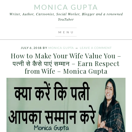
MONICA GUPTA
Writer, Author, Cartoonist, Social Worker, Blogger and a renowned
YouTuber
You are here:
Home
/
Archives for How to Make
Your Wife Value You
JULY 6, 2018
BY
MONICA GUPTA
LEAVE A COMMENT
How to Make Your Wife Value You –
पत्नी से कैसे पाएं सम्मान – Earn Respect
from Wife – Monica Gupta