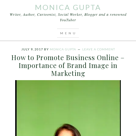
MONICA GUPTA
Writer, Author, Cartoonist, Social Worker, Blogger and a renowned
YouTuber
You are here:
Home
/
Archives for How to Promote
Business Online
JULY 9, 2017
BY
MONICA GUPTA
LEAVE A COMMENT
How to Promote Business Online –
Importance of Brand Image in
Marketing