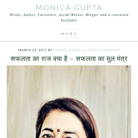
MONICA GUPTA
Writer, Author, Cartoonist, Social Worker, Blogger and a renowned
YouTuber
You are here:
Home
/
Archives for how to success in
life in hindi
MARCH 22, 2017
BY
MONICA GUPTA
LEAVE A COMMENT
सफलता का राज क्या है – सफलता का मूल मंत्र