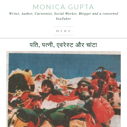
MONICA GUPTA
Writer, Author, Cartoonist, Social Worker, Blogger and a renowned
YouTuber
You are here:
Home
/
Archives for islam news
SEPTEMBER 20, 2015
BY
MONICA GUPTA
पति, पत्नी, एवरेस्ट और चांटा