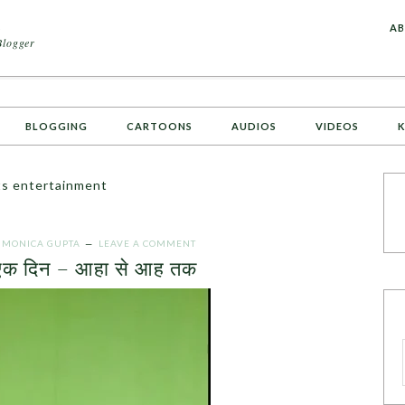
A
AB
Blogger
BLOGGING
CARTOONS
AUDIOS
VIDEOS
K
ts entertainment
Y
MONICA GUPTA
LEAVE A COMMENT
एक दिन – आहा से आह तक