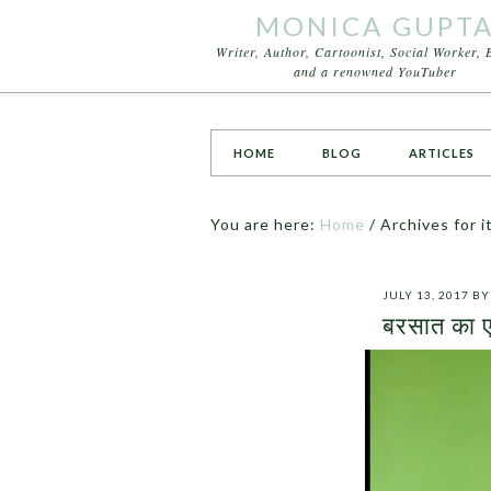
MONICA GUPT
Writer, Author, Cartoonist, Social Worker, 
and a renowned YouTuber
HOME
BLOG
ARTICLES
You are here:
Home
/
Archives for i
JULY 13, 2017
B
बरसात का 